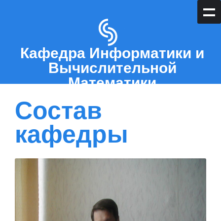
Кафедра Информатики и
Вычислительной
Математики
Состав
кафедры