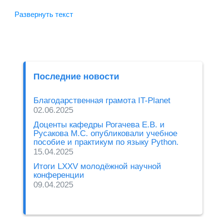
13 июля в 11.00 по адресу: г.Самара, ул.Академика
Развернуть текст
Павлова, д.1 (корпус 22 СНИУ им.Королева)
пройдет
День Открытых дверей специальности
МОАИС
(02.03.03 «Математическое обеспечение и
администрирование информационных систем»)
Последние новости
кафедры «Информатика и Вычислительная
Математика».
Благодарственная грамота IT-Planet
02.06.2025
Доценты кафедры Рогачева Е.В. и
Русакова М.С. опубликовали учебное
пособие и практикум по языку Python.
15.04.2025
Итоги LXXV молодёжной научной
конференции
09.04.2025